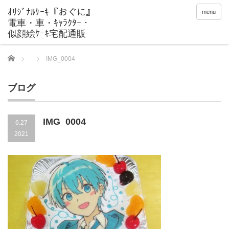
menu
Home
IMG_0004
ブログ
IMG_0004
6.27
2021