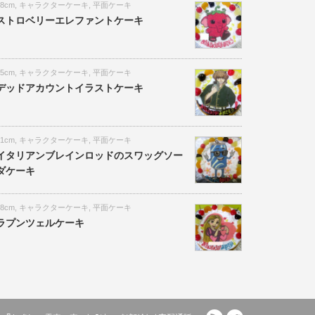
18cm
,
キャラクターケーキ
,
平面ケーキ
ストロベリーエレファントケーキ
15cm
,
キャラクターケーキ
,
平面ケーキ
デッドアカウントイラストケーキ
21cm
,
キャラクターケーキ
,
平面ケーキ
イタリアンブレインロッドのスワッグソー
ダケーキ
18cm
,
キャラクターケーキ
,
平面ケーキ
ラプンツェルケーキ
RSS
Twitter