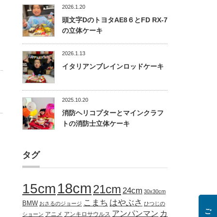
2026.1.20
頭文字DのトヨタAE8６とFD RX-7
の立体ケーキ
2026.1.13
イタリアンブレインロッドケーキ
2025.10.20
消防ヘリコプターとマインクラフ
トの消防士立体ケーキ
タグ
18cm
15cm
21cm
24cm
30x30cm
こまち
はやぶさ
BMW
おさるのジョージ
ひつじの
アンパンマン
カ
アニメ
アンキロサウルス
ショーン