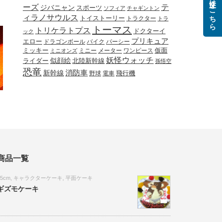
ご注文はこちら
ーズ
テ
ジバニャン
スポーツ
ソフィア
チャギントン
ィラノサウルス
トイストーリー
トラクター
トラ
トーマス
トリケラトプス
ドクターイ
ック
プリキュア
エロー
ドラゴンボール
バイク
パーシー
ミッキー
ミニー
メーター
ワンピース
仮面
ミニオンズ
妖怪ウォッチ
似顔絵
北陸新幹線
ライダー
孫悟空
恐竜
新幹線
消防車
野球
電車
飛行機
商品一覧
15cm
,
キャラクターケーキ
,
平面ケーキ
ギズモケーキ