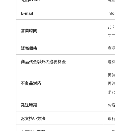
E-mail
info@oguni-
おぐにSTO
営業時間
ケーキへの
販売価格
商品毎に掲
商品代金以外の必要料金
送料、代引
再注文か返
不良品対応
再注文をご
また、不良
発送時期
お客様のご
お支払い方法
銀行振込、