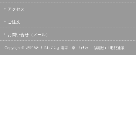
アクセス
ご注文
お問い合せ（メール）
Copyright ©
ｵﾘｼﾞﾅﾙｹｰｷ『おぐに』電車・車・ｷｬﾗｸﾀｰ・似顔絵ｹｰｷ宅配通販