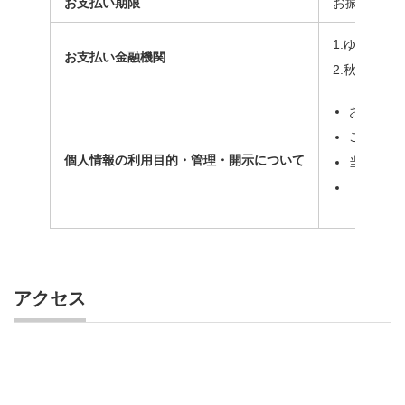
お支払い期限
お振込は、
1.ゆうちょ
お支払い金融機関
2.秋田銀行
お客様へ
ご注文の
個人情報の利用目的・管理・開示について
当店では
『お客様
アクセス