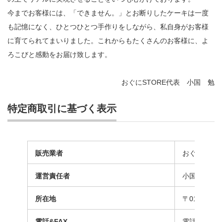
今までお客様には、「できません。」とお断りしたケーキは一度
も記憶になく、ひとつひとつ手作りをしながら、私自身がお客様
に育てられてまいりました。これからもたくさんのお客様に、よ
ろこびと感動をお届け致します。
おぐにSTORE代表 小国 勉
特定商取引に基づく表示
販売業者
おぐにＳＴ
運営責任者
小国 勉 (お
所在地
〒014-14
電話&FAX
電話番号 0187