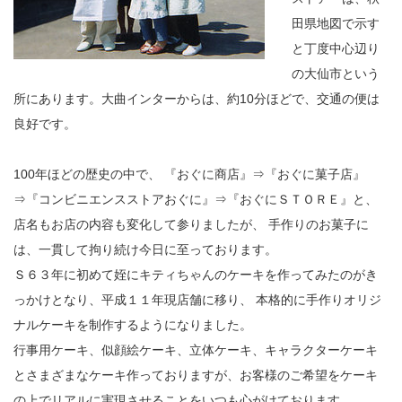
田県地図で示す
と丁度中心辺り
の大仙市という
所にあります。大曲インターからは、約10分ほどで、交通の便は
良好です。
100年ほどの歴史の中で、 『おぐに商店』⇒『おぐに菓子店』
⇒『コンビニエンスストアおぐに』⇒『おぐにＳＴＯＲＥ』と、
店名もお店の内容も変化して参りましたが、 手作りのお菓子に
は、一貫して拘り続け今日に至っております。
Ｓ６３年に初めて姪にキティちゃんのケーキを作ってみたのがき
っかけとなり、平成１１年現店舗に移り、 本格的に手作りオリジ
ナルケーキを制作するようになりました。
行事用ケーキ、似顔絵ケーキ、立体ケーキ、キャラクターケーキ
とさまざまなケーキ作っておりますが、お客様のご希望をケーキ
の上でリアルに実現させることをいつも心がけております。