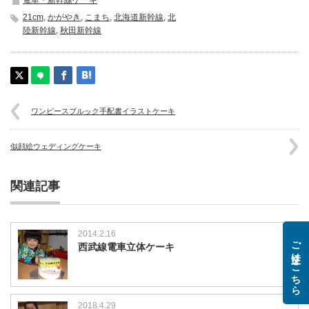
電車・新幹線ケーキ
21cm
,
かがやき
,
こまち
,
北海道新幹線
,
北
陸新幹線
,
秋田新幹線
ワンピースブルック手配書イラストケーキ
似顔絵ウェディングケーキ
関連記事
2014.2.16
ご注文はこちら
西武線電車立体ケーキ
2018.4.29