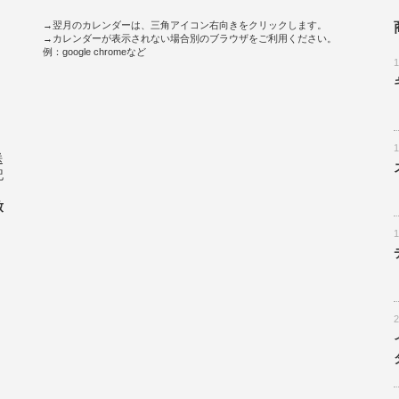
→翌月のカレンダーは、三角アイコン右向きをクリックします。
→カレンダーが表示されない場合別のブラウザをご利用ください。
例：google chromeなど
。
送
記
致