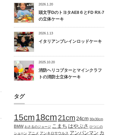
2026.1.20
頭文字DのトヨタAE8６とFD RX-7
の立体ケーキ
2026.1.13
イタリアンブレインロッドケーキ
2025.10.20
消防ヘリコプターとマインクラフ
トの消防士立体ケーキ
タグ
18cm
15cm
21cm
24cm
30x30cm
こまち
はやぶさ
BMW
おさるのジョージ
ひつじの
アンパンマン
カ
アニメ
アンキロサウルス
ショーン