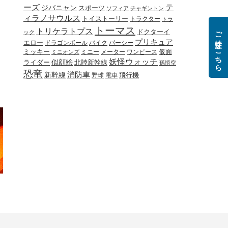
ーズ
テ
ジバニャン
スポーツ
ソフィア
チャギントン
ィラノサウルス
トイストーリー
トラクター
トラ
トーマス
トリケラトプス
ご注文はこちら
ドクターイ
ック
プリキュア
エロー
ドラゴンボール
バイク
パーシー
ミッキー
ミニー
メーター
ワンピース
仮面
ミニオンズ
妖怪ウォッチ
似顔絵
北陸新幹線
ライダー
孫悟空
恐竜
新幹線
消防車
野球
電車
飛行機