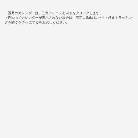
・翌月のカレンダーは、三角アイコン右向きをクリックします。
・iPhoneでカレンダーが表示されない場合は、設定→Safari→サイト越えトラッキン
グを防ぐをOFFにするをお試しください。