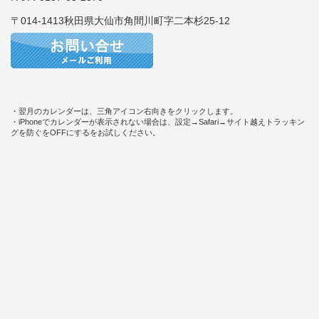
〒014-1413秋田県大仙市角間川町字二本杉25-12
・翌月のカレンダーは、三角アイコン右向きをクリックします。
・iPhoneでカレンダーが表示されない場合は、設定→Safari→サイト越えトラッキン
グを防ぐをOFFにするをお試しください。