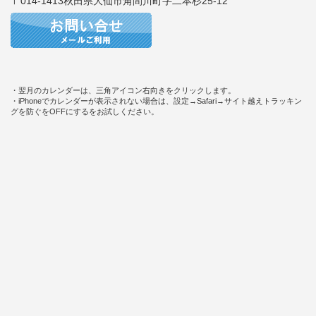
〒014-1413秋田県大仙市角間川町字二本杉25-12
・翌月のカレンダーは、三角アイコン右向きをクリックします。
・iPhoneでカレンダーが表示されない場合は、設定→Safari→サイト越えトラッキン
グを防ぐをOFFにするをお試しください。