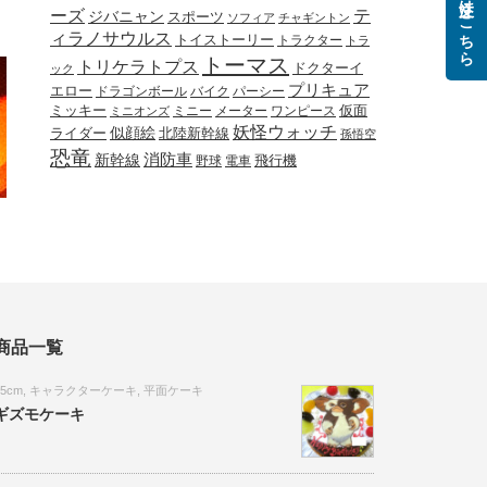
ご注文はこちら
ーズ
テ
ジバニャン
スポーツ
ソフィア
チャギントン
ィラノサウルス
トイストーリー
トラクター
トラ
トーマス
トリケラトプス
ドクターイ
ック
プリキュア
エロー
ドラゴンボール
バイク
パーシー
ミッキー
ミニー
メーター
ワンピース
仮面
ミニオンズ
妖怪ウォッチ
似顔絵
北陸新幹線
ライダー
孫悟空
恐竜
新幹線
消防車
野球
電車
飛行機
商品一覧
15cm
,
キャラクターケーキ
,
平面ケーキ
ギズモケーキ