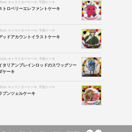
18cm
,
キャラクターケーキ
,
平面ケーキ
ストロベリーエレファントケーキ
15cm
,
キャラクターケーキ
,
平面ケーキ
デッドアカウントイラストケーキ
21cm
,
キャラクターケーキ
,
平面ケーキ
イタリアンブレインロッドのスワッグソー
ダケーキ
18cm
,
キャラクターケーキ
,
平面ケーキ
ラプンツェルケーキ
RSS
Twitter