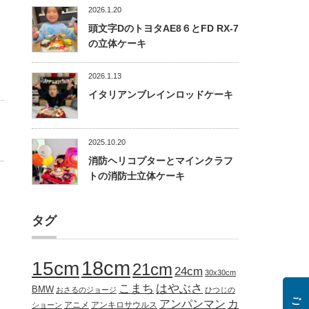
2026.1.20
頭文字DのトヨタAE8６とFD RX-7
の立体ケーキ
2026.1.13
イタリアンブレインロッドケーキ
2025.10.20
消防ヘリコプターとマインクラフ
トの消防士立体ケーキ
タグ
18cm
15cm
21cm
24cm
30x30cm
こまち
はやぶさ
BMW
おさるのジョージ
ひつじの
アンパンマン
カ
アニメ
アンキロサウルス
ショーン