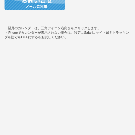
・翌月のカレンダーは、三角アイコン右向きをクリックします。
・iPhoneでカレンダーが表示されない場合は、設定→Safari→サイト越えトラッキン
グを防ぐをOFFにするをお試しください。