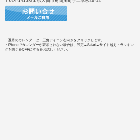
〒014-1413秋田県大仙市角間川町字二本杉25-12
・翌月のカレンダーは、三角アイコン右向きをクリックします。
・iPhoneでカレンダーが表示されない場合は、設定→Safari→サイト越えトラッキン
グを防ぐをOFFにするをお試しください。