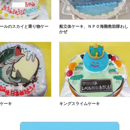
ールのスカイと乗り物ケー
船立体ケーキ、ＮＰＯ海難救助隊わし
かぜ
ケーキ
キングスライムケーキ