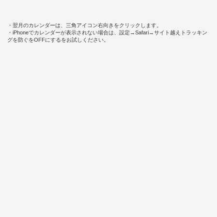
・翌月のカレンダーは、三角アイコン右向きをクリックします。
・iPhoneでカレンダーが表示されない場合は、設定→Safari→サイト越えトラッキン
グを防ぐをOFFにするをお試しください。