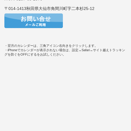
〒014-1413秋田県大仙市角間川町字二本杉25-12
・翌月のカレンダーは、三角アイコン右向きをクリックします。
・iPhoneでカレンダーが表示されない場合は、設定→Safari→サイト越えトラッキン
グを防ぐをOFFにするをお試しください。