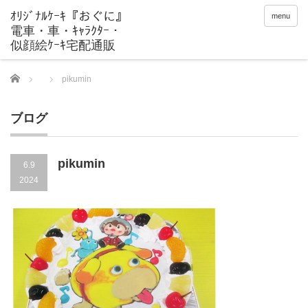
menu
Home
pikumin
ブログ
pikumin
6.9
2024