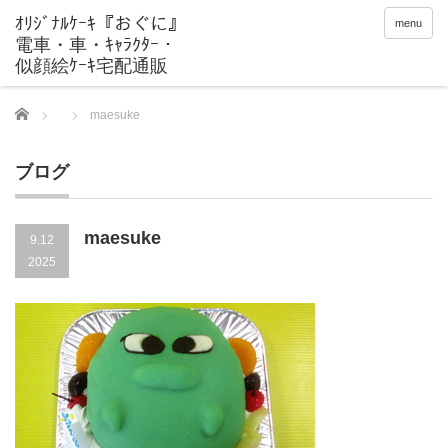
menu
Home
maesuke
ブログ
maesuke
9.12
2025