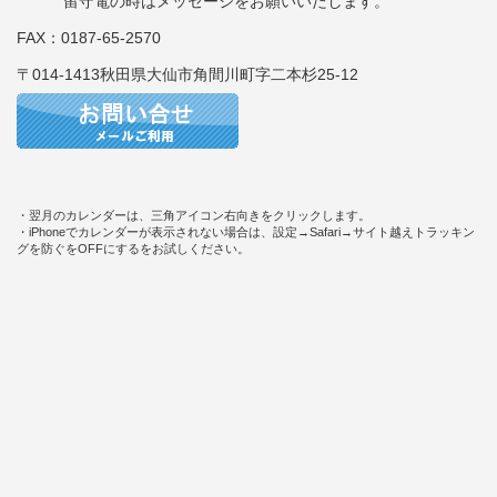
留守電の時はメッセージをお願いいたします。
FAX：0187-65-2570
〒014-1413秋田県大仙市角間川町字二本杉25-12
・翌月のカレンダーは、三角アイコン右向きをクリックします。
・iPhoneでカレンダーが表示されない場合は、設定→Safari→サイト越えトラッキン
グを防ぐをOFFにするをお試しください。