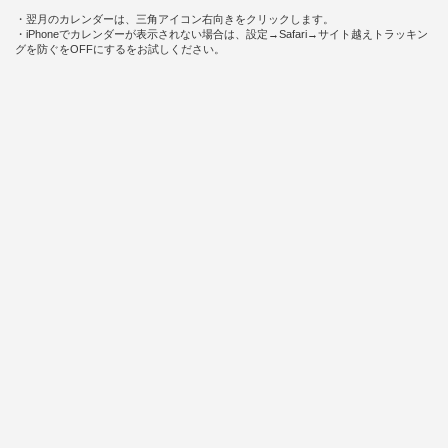
・翌月のカレンダーは、三角アイコン右向きをクリックします。
・iPhoneでカレンダーが表示されない場合は、設定→Safari→サイト越えトラッキン
グを防ぐをOFFにするをお試しください。