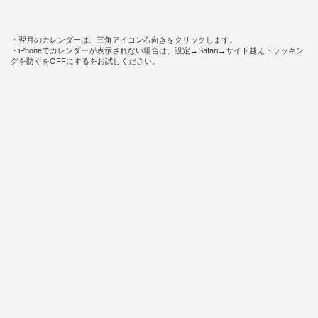
・翌月のカレンダーは、三角アイコン右向きをクリックします。
・iPhoneでカレンダーが表示されない場合は、設定→Safari→サイト越えトラッキン
グを防ぐをOFFにするをお試しください。