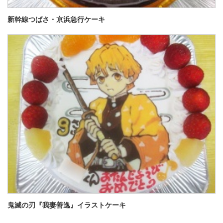
新幹線つばさ・京浜急行ケーキ
鬼滅の刃『我妻善逸』イラストケーキ