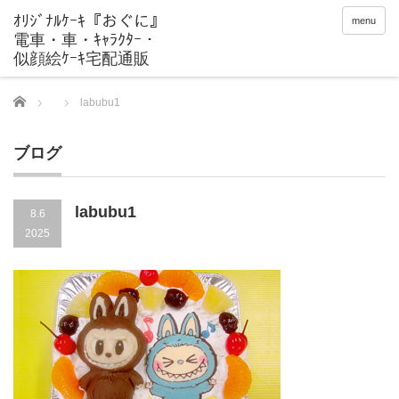
menu
Home
labubu1
ブログ
labubu1
8.6
2025