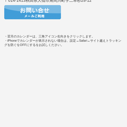
〒014-1413秋田県大仙市角間川町字二本杉25-12
・翌月のカレンダーは、三角アイコン右向きをクリックします。
・iPhoneでカレンダーが表示されない場合は、設定→Safari→サイト越えトラッキン
グを防ぐをOFFにするをお試しください。