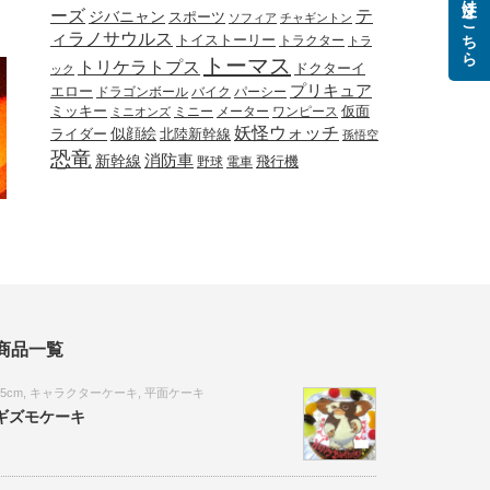
ご注文はこちら
ーズ
テ
ジバニャン
スポーツ
ソフィア
チャギントン
ィラノサウルス
トイストーリー
トラクター
トラ
トーマス
トリケラトプス
ドクターイ
ック
プリキュア
エロー
ドラゴンボール
バイク
パーシー
ミッキー
ミニー
メーター
ワンピース
仮面
ミニオンズ
妖怪ウォッチ
似顔絵
北陸新幹線
ライダー
孫悟空
恐竜
新幹線
消防車
野球
電車
飛行機
商品一覧
15cm
,
キャラクターケーキ
,
平面ケーキ
ギズモケーキ