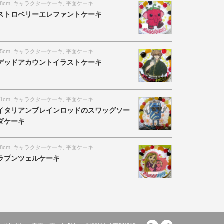
18cm
,
キャラクターケーキ
,
平面ケーキ
ストロベリーエレファントケーキ
15cm
,
キャラクターケーキ
,
平面ケーキ
デッドアカウントイラストケーキ
21cm
,
キャラクターケーキ
,
平面ケーキ
イタリアンブレインロッドのスワッグソー
ダケーキ
18cm
,
キャラクターケーキ
,
平面ケーキ
ラプンツェルケーキ
RSS
Twitter