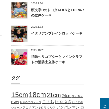
2026.1.20
頭文字DのトヨタAE8６とFD RX-7
の立体ケーキ
2026.1.13
イタリアンブレインロッドケーキ
2025.10.20
消防ヘリコプターとマインクラフ
トの消防士立体ケーキ
タグ
18cm
15cm
21cm
24cm
30x30cm
こまち
はやぶさ
BMW
おさるのジョージ
ひつじの
アンパンマン
カ
アニメ
アンキロサウルス
ショーン