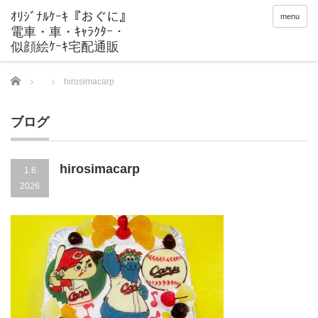
menu
Home
hirosimacarp
ブログ
hirosimacarp
1.6
2026