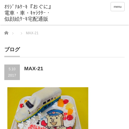
menu
Home
MAX-21
ブログ
MAX-21
5.10
2017