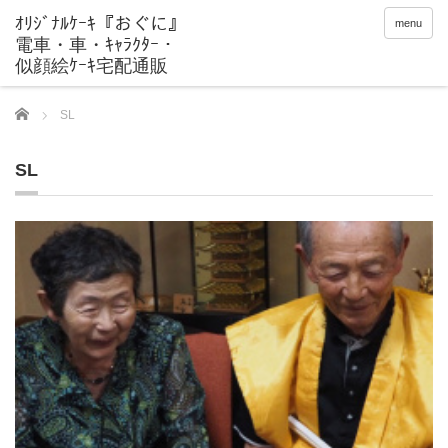
menu
Home
SL
SL