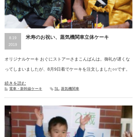
米寿のお祝い、蒸気機関車立体ケーキ
8.19
2019
オリジナルケーキ おぐにストアーさまこんばんは。御礼が遅くな
ってしまいましたが、8月9日着でケーキを注文しました○○です。
続きを読む
電車・新幹線ケーキ
SL
,
蒸気機関車