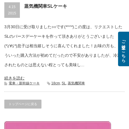
蒸気機関車SLケーキ
4.15
2015
3月30日に受け取りました○○です(*^^*)この度は、リクエストした
SLのバースデーケーキを作って頂きありがとうございました
ご注文はこちら
(*≧∀≦*)息子は相当嬉しそうに喜んでくれました！お味の方も、こ
ういった購入方法が初めてだったので不安がありましたが、冷凍
されたものとは思えない程とっても美味し...
続きを読む
電車・新幹線ケーキ
18cm
,
SL
,
蒸気機関車
トップページに戻る