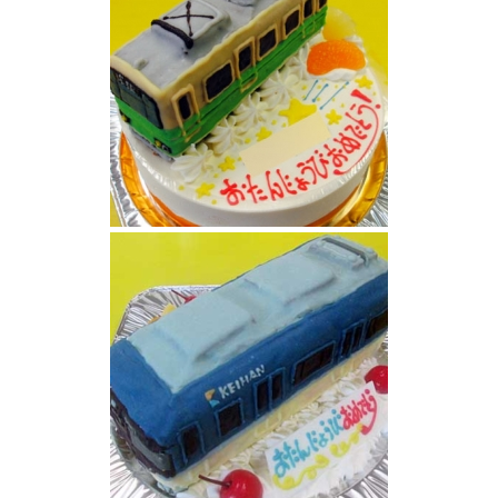
江ノ島電鉄1000形旧塗装電車ケーキ