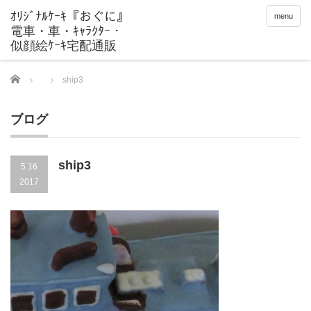
menu
Home
ship3
ブログ
ship3
5.16
2017