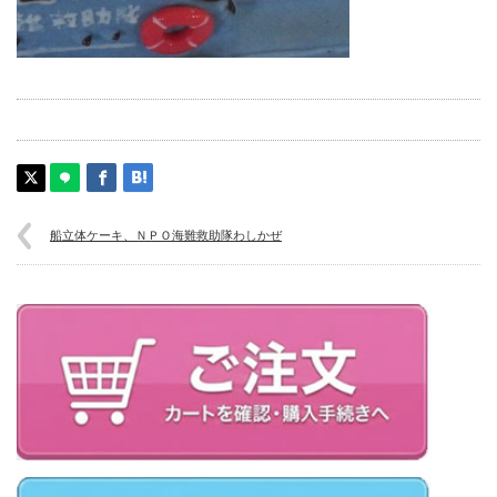
船立体ケーキ、ＮＰＯ海難救助隊わしかぜ