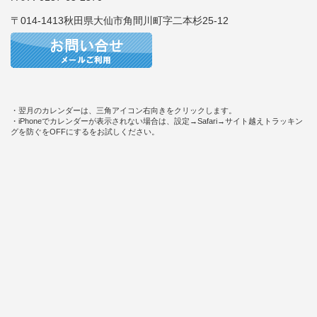
〒014-1413秋田県大仙市角間川町字二本杉25-12
・翌月のカレンダーは、三角アイコン右向きをクリックします。
・iPhoneでカレンダーが表示されない場合は、設定→Safari→サイト越えトラッキン
グを防ぐをOFFにするをお試しください。