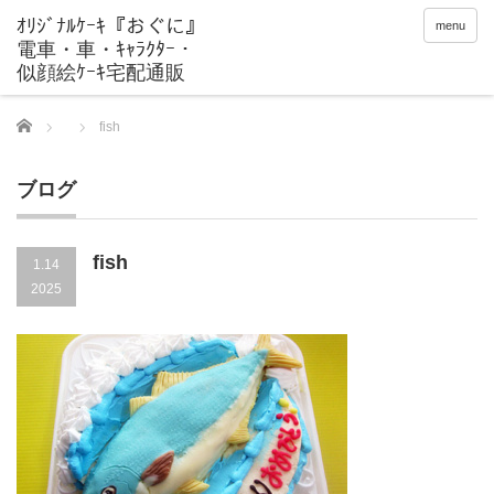
menu
Home
fish
ブログ
fish
1.14
2025