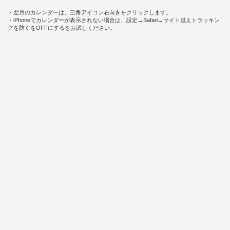
・翌月のカレンダーは、三角アイコン右向きをクリックします。
・iPhoneでカレンダーが表示されない場合は、設定→Safari→サイト越えトラッキン
グを防ぐをOFFにするをお試しください。