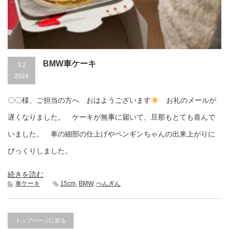
BMW車ケーキ
3.2
2024
〇〇様、ご担当の方へ おはようございます
お礼のメールが
遅くなりました。 ケーキが無事に届いて、旦那もとても喜んで
いました。 車の細部の仕上げやペンギンちゃんの出来上がりに
びっくりしました。
続きを読む
車ケーキ
15cm
,
BMW
,
ぺんぎん
トップページに戻る