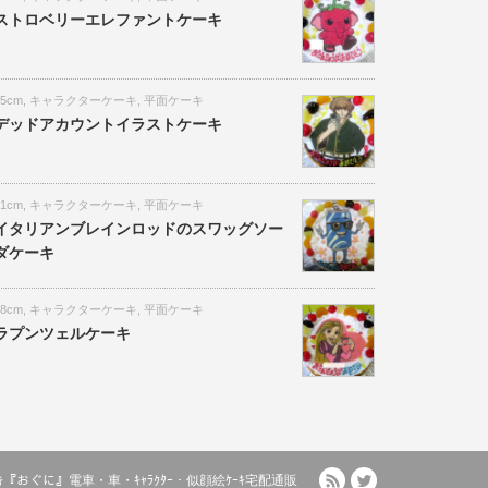
ストロベリーエレファントケーキ
15cm
,
キャラクターケーキ
,
平面ケーキ
デッドアカウントイラストケーキ
21cm
,
キャラクターケーキ
,
平面ケーキ
イタリアンブレインロッドのスワッグソー
ダケーキ
18cm
,
キャラクターケーキ
,
平面ケーキ
ラプンツェルケーキ
RSS
Twitter
ﾙｹｰｷ『おぐに』電車・車・ｷｬﾗｸﾀｰ・似顔絵ｹｰｷ宅配通販