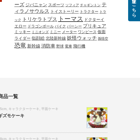
ご注文はこちら
ーズ
テ
ジバニャン
スポーツ
ソフィア
チャギントン
ィラノサウルス
トイストーリー
トラクター
トラ
トーマス
トリケラトプス
ドクターイ
ック
プリキュア
エロー
ドラゴンボール
バイク
パーシー
ミッキー
ミニー
メーター
ワンピース
仮面
ミニオンズ
妖怪ウォッチ
似顔絵
北陸新幹線
ライダー
孫悟空
恐竜
新幹線
消防車
野球
電車
飛行機
商品一覧
15cm
,
キャラクターケーキ
,
平面ケーキ
ギズモケーキ
18cm
,
キャラクターケーキ
,
平面ケーキ