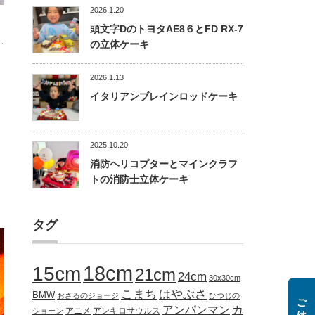
2026.1.20
頭文字DのトヨタAE8６とFD RX-7
の立体ケーキ
2026.1.13
イタリアンブレインロッドケーキ
2025.10.20
消防ヘリコプターとマインクラフ
トの消防士立体ケーキ
タグ
18cm
15cm
21cm
24cm
30x30cm
こまち
はやぶさ
BMW
おさるのジョージ
ひつじの
アンパンマン
カ
アニメ
アンキロサウルス
ショーン