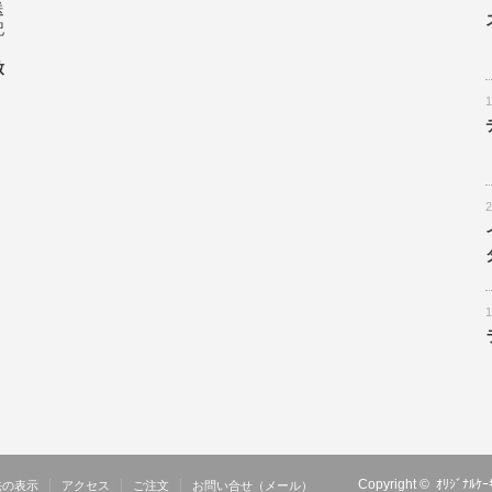
送
記
致
Copyright ©
ｵﾘｼﾞﾅ
法の表示
アクセス
ご注文
お問い合せ（メール）