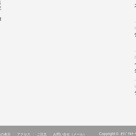
送
記
致
Copyright ©
ｵﾘｼﾞﾅ
法の表示
アクセス
ご注文
お問い合せ（メール）