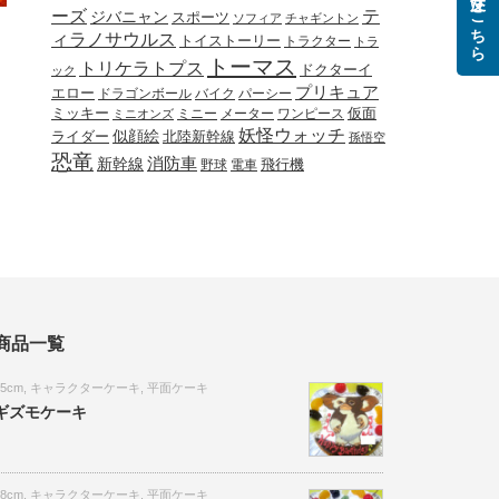
ご注文はこちら
ーズ
テ
ジバニャン
スポーツ
ソフィア
チャギントン
ィラノサウルス
トイストーリー
トラクター
トラ
トーマス
トリケラトプス
ドクターイ
ック
プリキュア
エロー
ドラゴンボール
バイク
パーシー
ミッキー
ミニー
メーター
ワンピース
仮面
ミニオンズ
妖怪ウォッチ
似顔絵
北陸新幹線
ライダー
孫悟空
恐竜
新幹線
消防車
野球
電車
飛行機
商品一覧
15cm
,
キャラクターケーキ
,
平面ケーキ
ギズモケーキ
18cm
,
キャラクターケーキ
,
平面ケーキ