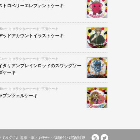
ストロベリーエレファントケーキ
15cm
,
キャラクターケーキ
,
平面ケーキ
デッドアカウントイラストケーキ
21cm
,
キャラクターケーキ
,
平面ケーキ
イタリアンブレインロッドのスワッグソー
ダケーキ
18cm
,
キャラクターケーキ
,
平面ケーキ
ラプンツェルケーキ
RSS
Twitter
ﾙｹｰｷ『おぐに』電車・車・ｷｬﾗｸﾀｰ・似顔絵ｹｰｷ宅配通販