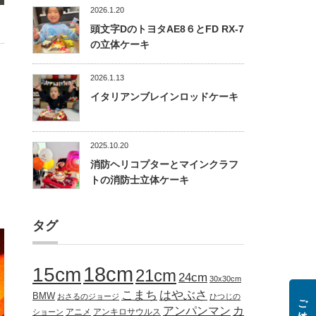
2026.1.20
頭文字DのトヨタAE8６とFD RX-7
の立体ケーキ
2026.1.13
イタリアンブレインロッドケーキ
2025.10.20
消防ヘリコプターとマインクラフ
トの消防士立体ケーキ
タグ
18cm
15cm
21cm
24cm
30x30cm
こまち
はやぶさ
BMW
おさるのジョージ
ひつじの
アンパンマン
カ
アニメ
アンキロサウルス
ショーン