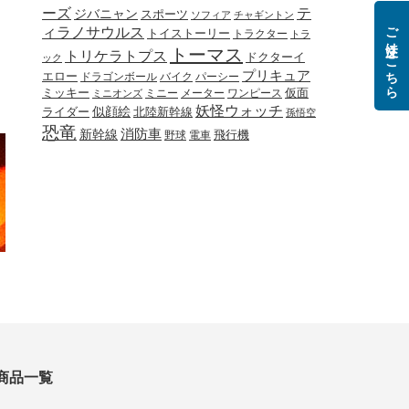
ーズ
テ
ジバニャン
スポーツ
ソフィア
チャギントン
ご注文はこちら
ィラノサウルス
トイストーリー
トラクター
トラ
トーマス
トリケラトプス
ドクターイ
ック
プリキュア
エロー
ドラゴンボール
バイク
パーシー
ミッキー
ミニー
メーター
ワンピース
仮面
ミニオンズ
妖怪ウォッチ
似顔絵
北陸新幹線
ライダー
孫悟空
恐竜
新幹線
消防車
野球
電車
飛行機
商品一覧