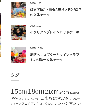
2026.1.20
頭文字DのトヨタAE8６とFD RX-7
の立体ケーキ
2026.1.13
イタリアンブレインロッドケーキ
2025.10.20
消防ヘリコプターとマインクラフ
トの消防士立体ケーキ
タグ
18cm
15cm
21cm
24cm
30x30cm
こまち
はやぶさ
BMW
おさるのジョージ
ひつじの
アンパンマン
カ
アニメ
アンキロサウルス
ショーン