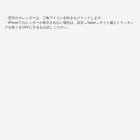
・翌月のカレンダーは、三角アイコン右向きをクリックします。
・iPhoneでカレンダーが表示されない場合は、設定→Safari→サイト越えトラッキン
グを防ぐをOFFにするをお試しください。