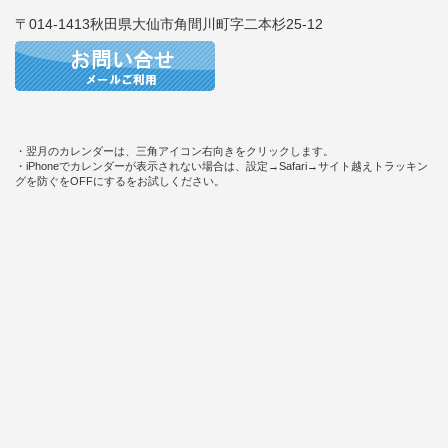
〒014-1413秋田県大仙市角間川町字二本杉25-12
・翌月のカレンダーは、三角アイコン右向きをクリックします。
・iPhoneでカレンダーが表示されない場合は、設定→Safari→サイト越えトラッキン
グを防ぐをOFFにするをお試しください。