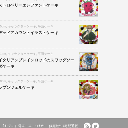
ストロベリーエレファントケーキ
15cm
,
キャラクターケーキ
,
平面ケーキ
デッドアカウントイラストケーキ
21cm
,
キャラクターケーキ
,
平面ケーキ
イタリアンブレインロッドのスワッグソー
ダケーキ
18cm
,
キャラクターケーキ
,
平面ケーキ
ラプンツェルケーキ
RSS
Twitter
ﾙｹｰｷ『おぐに』電車・車・ｷｬﾗｸﾀｰ・似顔絵ｹｰｷ宅配通販