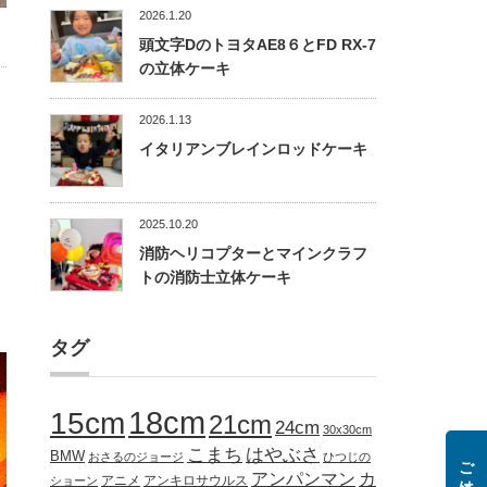
2026.1.20
頭文字DのトヨタAE8６とFD RX-7
の立体ケーキ
2026.1.13
イタリアンブレインロッドケーキ
2025.10.20
消防ヘリコプターとマインクラフ
トの消防士立体ケーキ
タグ
18cm
15cm
21cm
24cm
30x30cm
こまち
はやぶさ
BMW
おさるのジョージ
ひつじの
アンパンマン
カ
アニメ
アンキロサウルス
ショーン