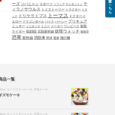
ご注文はこちら
ーズ
テ
ジバニャン
スポーツ
ソフィア
チャギントン
ィラノサウルス
トイストーリー
トラクター
トラ
トーマス
トリケラトプス
ドクターイ
ック
プリキュア
エロー
ドラゴンボール
バイク
パーシー
ミッキー
ミニー
メーター
ワンピース
仮面
ミニオンズ
妖怪ウォッチ
似顔絵
北陸新幹線
ライダー
孫悟空
恐竜
新幹線
消防車
野球
電車
飛行機
商品一覧
15cm
,
キャラクターケーキ
,
平面ケーキ
ギズモケーキ
18cm
,
キャラクターケーキ
,
平面ケーキ