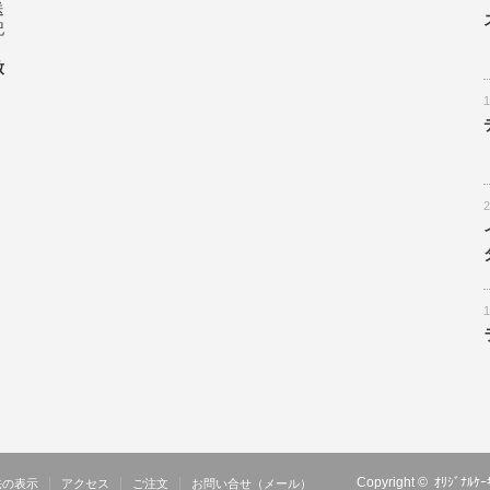
送
記
致
Copyright ©
ｵﾘｼﾞﾅ
法の表示
アクセス
ご注文
お問い合せ（メール）