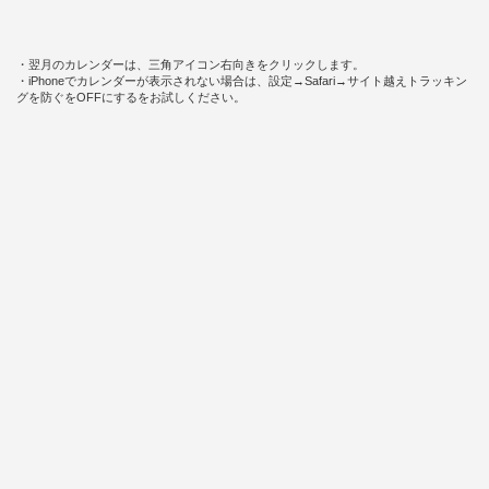
・翌月のカレンダーは、三角アイコン右向きをクリックします。
・iPhoneでカレンダーが表示されない場合は、設定→Safari→サイト越えトラッキン
グを防ぐをOFFにするをお試しください。