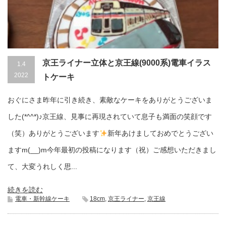
京王ライナー立体と京王線(9000系)電車イラス
1.4
2022
トケーキ
おぐにさま昨年に引き続き、素敵なケーキをありがとうございま
した(*^^*)♪京王線、見事に再現されていて息子も満面の笑顔です
（笑）ありがとうございます
新年あけましておめでとうござい
ますm(__)m今年最初の投稿になります（祝）ご感想いただきまし
て、大変うれしく思...
続きを読む
電車・新幹線ケーキ
18cm
,
京王ライナー
,
京王線