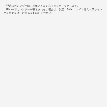
・翌月のカレンダーは、三角アイコン右向きをクリックします。
・iPhoneでカレンダーが表示されない場合は、設定→Safari→サイト越えトラッキン
グを防ぐをOFFにするをお試しください。