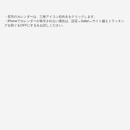
・翌月のカレンダーは、三角アイコン右向きをクリックします。
・iPhoneでカレンダーが表示されない場合は、設定→Safari→サイト越えトラッキン
グを防ぐをOFFにするをお試しください。