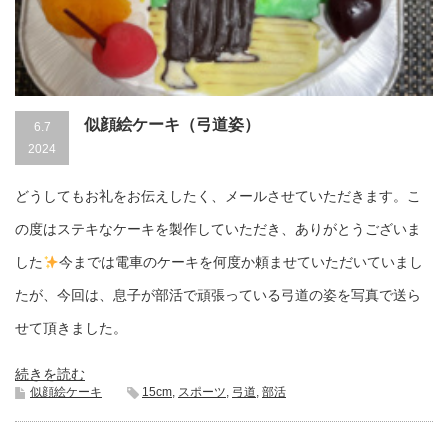
似顔絵ケーキ（弓道姿）
6.7
2024
どうしてもお礼をお伝えしたく、メールさせていただきます。こ
の度はステキなケーキを製作していただき、ありがとうございま
した
今までは電車のケーキを何度か頼ませていただいていまし
たが、今回は、息子が部活で頑張っている弓道の姿を写真で送ら
せて頂きました。
続きを読む
似顔絵ケーキ
15cm
,
スポーツ
,
弓道
,
部活