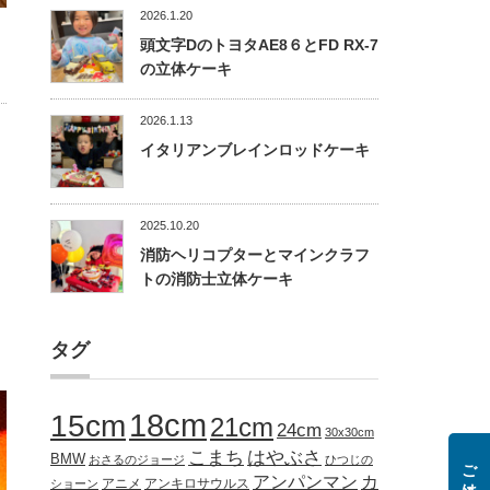
2026.1.20
頭文字DのトヨタAE8６とFD RX-7
の立体ケーキ
2026.1.13
イタリアンブレインロッドケーキ
2025.10.20
消防ヘリコプターとマインクラフ
トの消防士立体ケーキ
タグ
18cm
15cm
21cm
24cm
30x30cm
こまち
はやぶさ
BMW
おさるのジョージ
ひつじの
アンパンマン
カ
アニメ
アンキロサウルス
ショーン