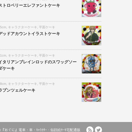
ストロベリーエレファントケーキ
15cm
,
キャラクターケーキ
,
平面ケーキ
デッドアカウントイラストケーキ
21cm
,
キャラクターケーキ
,
平面ケーキ
イタリアンブレインロッドのスワッグソー
ダケーキ
18cm
,
キャラクターケーキ
,
平面ケーキ
ラプンツェルケーキ
RSS
Twitter
ﾙｹｰｷ『おぐに』電車・車・ｷｬﾗｸﾀｰ・似顔絵ｹｰｷ宅配通販