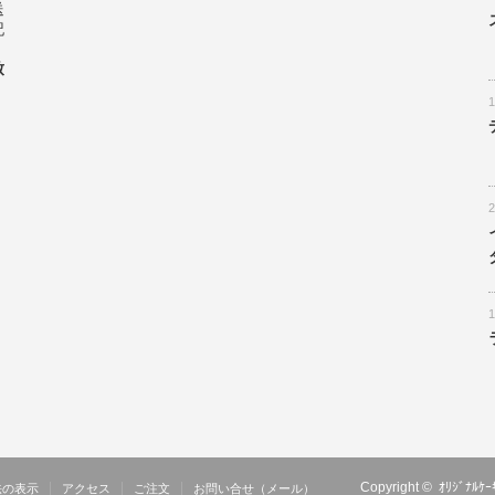
送
記
致
Copyright ©
ｵﾘｼﾞﾅ
法の表示
アクセス
ご注文
お問い合せ（メール）