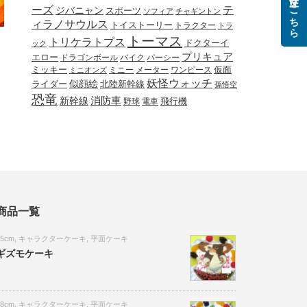
ご注文はこちら
ーズ
テ
ジバニャン
スポーツ
ソフィア
チャギントン
ィラノサウルス
トイストーリー
トラクター
トラ
トーマス
トリケラトプス
ドクターイ
ック
プリキュア
エロー
ドラゴンボール
バイク
パーシー
ミッキー
ミニー
メーター
ワンピース
仮面
ミニオンズ
妖怪ウォッチ
似顔絵
北陸新幹線
ライダー
孫悟空
恐竜
新幹線
消防車
野球
電車
飛行機
商品一覧
15cm
,
キャラクターケーキ
,
平面ケーキ
ギズモケーキ
18cm
,
キャラクターケーキ
,
平面ケーキ