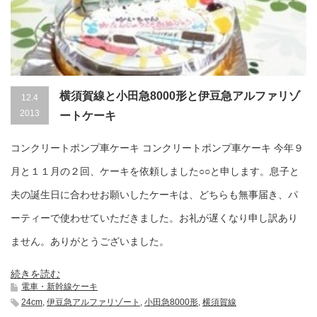
横須賀線と小田急8000形と伊豆急アルファリゾ
12.4
2013
ートケーキ
コンクリートポンプ車ケーキ コンクリートポンプ車ケーキ 今年９
月と１１月の２回、ケーキを依頼しました○○と申します。息子と
夫の誕生日に合わせお願いしたケーキは、どちらも無事届き、パ
ーティーで使わせていただきました。お礼が遅くなり申し訳あり
ません。ありがとうございました。
続きを読む
電車・新幹線ケーキ
24cm
,
伊豆急アルファリゾート
,
小田急8000形
,
横須賀線