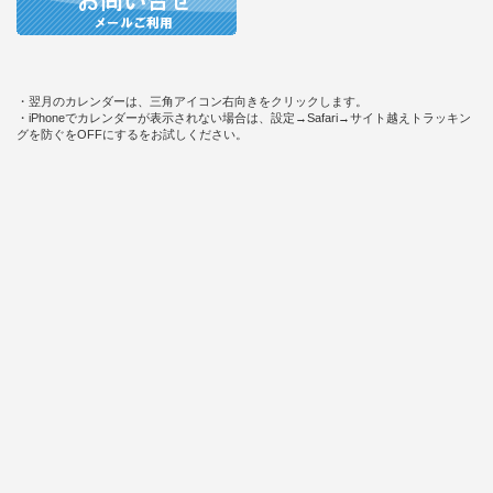
・翌月のカレンダーは、三角アイコン右向きをクリックします。
・iPhoneでカレンダーが表示されない場合は、設定→Safari→サイト越えトラッキン
グを防ぐをOFFにするをお試しください。