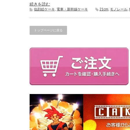
続きを読む
似顔絵ケーキ
,
電車・新幹線ケーキ
21cm
,
モノレール
,
トップページに戻る