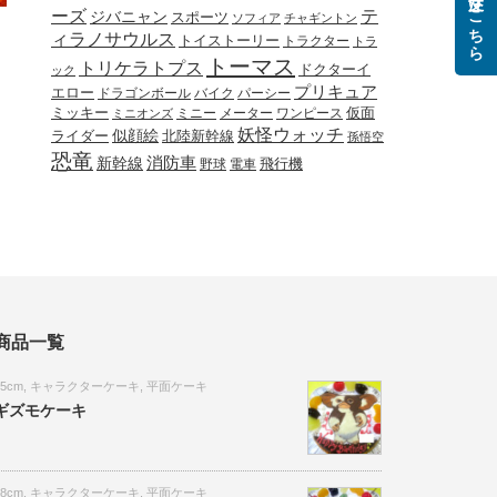
ご注文はこちら
ーズ
テ
ジバニャン
スポーツ
ソフィア
チャギントン
ィラノサウルス
トイストーリー
トラクター
トラ
トーマス
トリケラトプス
ドクターイ
ック
プリキュア
エロー
ドラゴンボール
バイク
パーシー
ミッキー
ミニー
メーター
ワンピース
仮面
ミニオンズ
妖怪ウォッチ
似顔絵
北陸新幹線
ライダー
孫悟空
恐竜
新幹線
消防車
野球
電車
飛行機
商品一覧
15cm
,
キャラクターケーキ
,
平面ケーキ
ギズモケーキ
18cm
,
キャラクターケーキ
,
平面ケーキ