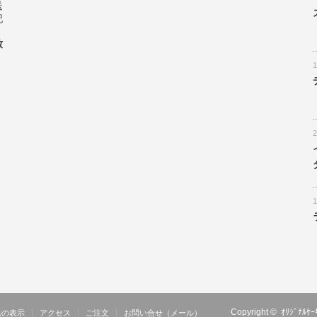
送
記
致
Copyright ©
ｵﾘｼﾞﾅ
法の表示
アクセス
ご注文
お問い合せ（メール）