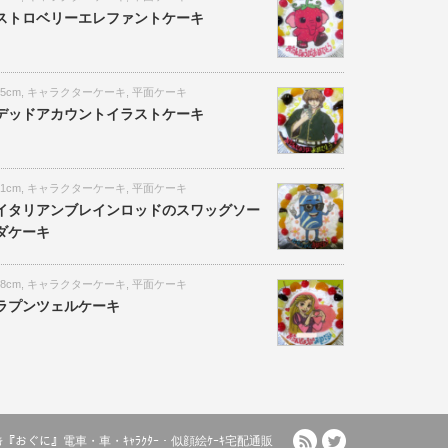
ストロベリーエレファントケーキ
15cm
,
キャラクターケーキ
,
平面ケーキ
デッドアカウントイラストケーキ
21cm
,
キャラクターケーキ
,
平面ケーキ
イタリアンブレインロッドのスワッグソー
ダケーキ
18cm
,
キャラクターケーキ
,
平面ケーキ
ラプンツェルケーキ
RSS
Twitter
ﾙｹｰｷ『おぐに』電車・車・ｷｬﾗｸﾀｰ・似顔絵ｹｰｷ宅配通販