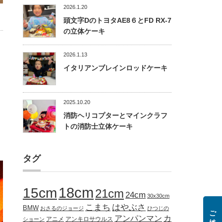
2026.1.20
頭文字DのトヨタAE8６とFD RX-7
の立体ケーキ
2026.1.13
イタリアンブレインロッドケーキ
2025.10.20
消防ヘリコプターとマインクラフ
トの消防士立体ケーキ
タグ
18cm
15cm
21cm
24cm
30x30cm
こまち
はやぶさ
BMW
おさるのジョージ
ひつじの
アンパンマン
カ
アニメ
アンキロサウルス
ショーン