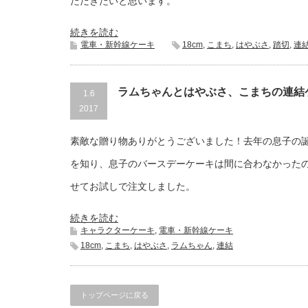
ただきたいと思います。
続きを読む
電車・新幹線ケーキ
18cm
,
こまち
,
はやぶさ
,
踏切
,
連
ラムちゃんとはやぶさ、こまちの連結
1.6
2017
素敵な贈り物ありがとうございました！去年の息子の
を知り、息子のバースデーケーキは間に合わなかった
せてお試しで注文しました。
続きを読む
キャラクターケーキ
,
電車・新幹線ケーキ
18cm
,
こまち
,
はやぶさ
,
ラムちゃん
,
連結
トップページに戻る