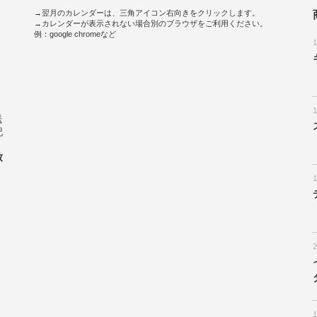
→翌月のカレンダーは、三角アイコン右向きをクリックします。
→カレンダーが表示されない場合別のブラウザをご利用ください。
例：google chromeなど
。
送
記
致