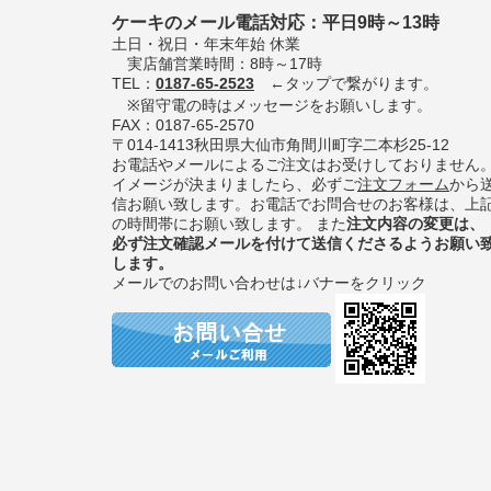
ケーキのメール電話対応：平日9時～13時
土日・祝日・年末年始 休業
実店舗営業時間：8時～17時
TEL：
0187-65-2523
←タップで繋がります。
※留守電の時はメッセージをお願いします。
FAX：0187-65-2570
〒014-1413秋田県大仙市角間川町字二本杉25-12
お電話やメールによるご注文はお受けしておりません
イメージが決まりましたら、必ずご
注文フォーム
から
信お願い致します。お電話でお問合せのお客様は、上
の時間帯にお願い致します。 また
注文内容の変更は、
必ず注文確認メールを付けて送信くださるようお願い
します。
メールでのお問い合わせは↓バナーをクリック