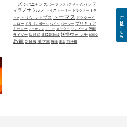
ーズ
テ
ジバニャン
スポーツ
ソフィア
チャギントン
ィラノサウルス
トイストーリー
トラクター
トラ
ご注文はこちら
トーマス
トリケラトプス
ドクターイ
ック
プリキュア
エロー
ドラゴンボール
バイク
パーシー
ミッキー
ミニー
メーター
ワンピース
仮面
ミニオンズ
妖怪ウォッチ
似顔絵
北陸新幹線
ライダー
孫悟空
恐竜
新幹線
消防車
野球
電車
飛行機