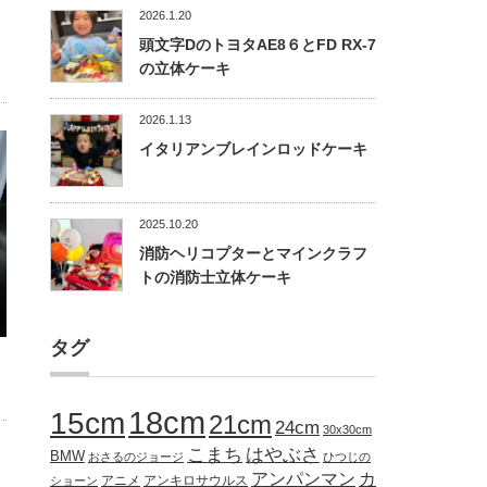
2026.1.20
頭文字DのトヨタAE8６とFD RX-7
の立体ケーキ
2026.1.13
イタリアンブレインロッドケーキ
2025.10.20
消防ヘリコプターとマインクラフ
トの消防士立体ケーキ
タグ
18cm
15cm
21cm
24cm
30x30cm
こまち
はやぶさ
BMW
おさるのジョージ
ひつじの
アンパンマン
カ
アニメ
アンキロサウルス
ショーン