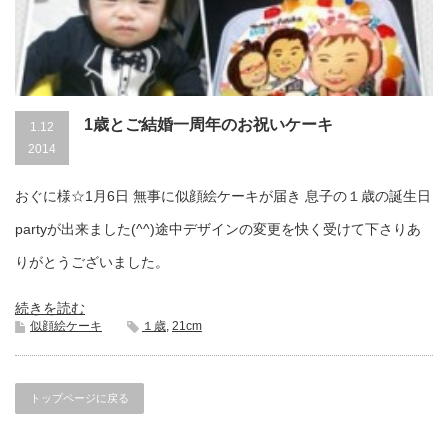
1歳とご結婚一周年のお祝いケーキ
1.12
2014
おぐに様☆1月6日 無事に似顔絵ケーキが届き 息子の１歳の誕生日
partyが出来ました(^^)途中デザインの変更を快く受けて下さりあ
りがとうございました。
続きを読む
似顔絵ケーキ
１歳
,
21cm
トップページに戻る