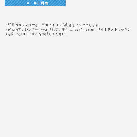
・翌月のカレンダーは、三角アイコン右向きをクリックします。
・iPhoneでカレンダーが表示されない場合は、設定→Safari→サイト越えトラッキン
グを防ぐをOFFにするをお試しください。