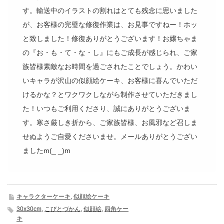
す。輸送中のイラストの割れはとても残念に思いました
が、お客様の完璧な修復作業は、お見事ですねー！ホッ
と致しました！修復ありがとうございます！お嬢ちゃま
の『お・も・て・な・し』にもご成長が感じられ、ご家
族皆様素敵なお時間を過ごされたことでしょう。かわい
いキャラが沢山の似顔絵ケーキ、お客様に喜んでいただ
けるかな？とワクワクしながら制作させていただきまし
た！いつもご利用くださり、誠にありがとうございま
す。寒さ厳しき折から、ご家族皆様、お風邪など召しま
せぬようご自愛くださいませ。メールありがとうござい
ましたm(_ _)m
キャラクターケーキ
,
似顔絵ケーキ
30x30cm
,
こびとづかん
,
似顔絵
,
四角ケー
キ