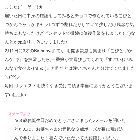
ました(｀・∀・´)★
届いた日に中身の確認をしてみるとチョコで作られているこびと
づかんキャラがキャラ1つずつ割れたりしていて少しだけ残念な気
持ちにもなったけどピンセットで微妙に修復作業をしました(∵`)な
んとか元通り…!?になりました♪
2月1日に3才のBirthdayぱ‐てぃ‐を開き親戚も集まり『こびとづか
んケ‐キ』を披露したら,一番娘が大喜びしてくれて『すごいね‐!み
んなで食べよ‐ね(´ω`)』と昨年とは違い,ちゃんと分けてくれました
＼(^^)／
毎回,リクエストを快く引き受けて頂き本当にありがとうございま
すm(_ _)m
※３歳お誕生日おめでとうございました♪メールを開いた
とたんに、お嬢ちゃまの元気な３歳ポーズが目に飛び込
んで参りました！喜んでいただいて大変嬉しく思いま