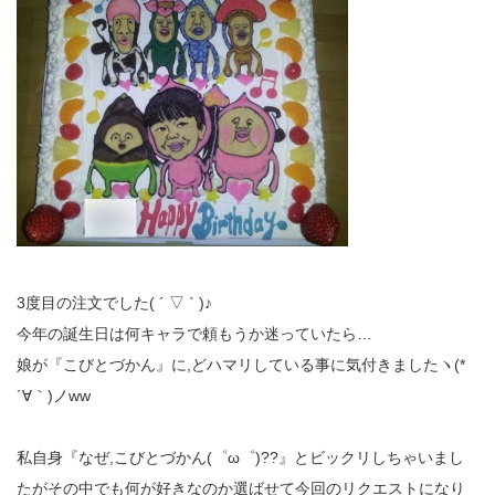
3度目の注文でした( ´ ▽ ` )♪
今年の誕生日は何キャラで頼もうか迷っていたら…
娘が『こびとづかん』に,どハマリしている事に気付きましたヽ(*
´∀｀)ノww
私自身『なぜ,こびとづかん(゜ω゜)??』とビックリしちゃいまし
たがその中でも何が好きなのか選ばせて今回のリクエストになり