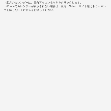
・翌月のカレンダーは、三角アイコン右向きをクリックします。
・iPhoneでカレンダーが表示されない場合は、設定→Safari→サイト越えトラッキン
グを防ぐをOFFにするをお試しください。