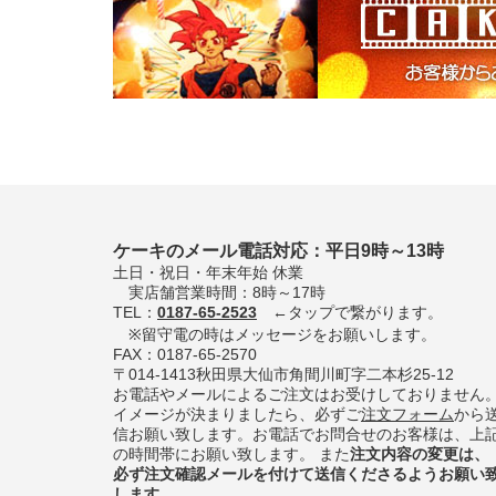
ケーキのメール電話対応：平日9時～13時
土日・祝日・年末年始 休業
実店舗営業時間：8時～17時
TEL：
0187-65-2523
←タップで繋がります。
※留守電の時はメッセージをお願いします。
FAX：0187-65-2570
〒014-1413秋田県大仙市角間川町字二本杉25-12
お電話やメールによるご注文はお受けしておりません
イメージが決まりましたら、必ずご
注文フォーム
から
信お願い致します。お電話でお問合せのお客様は、上
の時間帯にお願い致します。 また
注文内容の変更は、
必ず注文確認メールを付けて送信くださるようお願い
します。