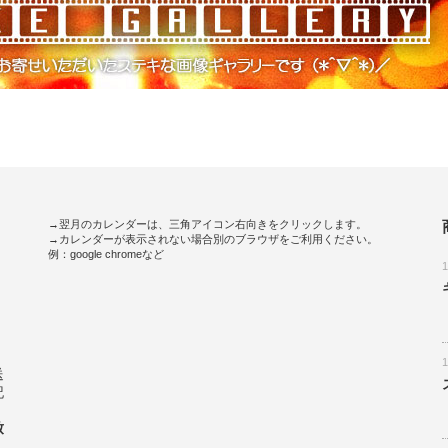
→翌月のカレンダーは、三角アイコン右向きをクリックします。
→カレンダーが表示されない場合別のブラウザをご利用ください。
例：google chromeなど
。
送
記
致