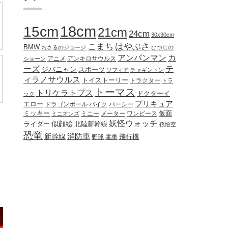
18cm
15cm
21cm
24cm
30x30cm
こまち
はやぶさ
BMW
おさるのジョージ
ひつじの
アンパンマン
カ
アニメ
アンキロサウルス
ショーン
ーズ
テ
ジバニャン
スポーツ
ソフィア
チャギントン
ィラノサウルス
トイストーリー
トラクター
トラ
トーマス
トリケラトプス
ドクターイ
ック
プリキュア
エロー
ドラゴンボール
バイク
パーシー
ミッキー
ミニー
メーター
ワンピース
仮面
ミニオンズ
妖怪ウォッチ
似顔絵
北陸新幹線
ライダー
孫悟空
恐竜
新幹線
消防車
野球
電車
飛行機