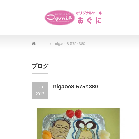
Home
nigaoe8-575×380
ブログ
nigaoe8-575×380
5.3
2017