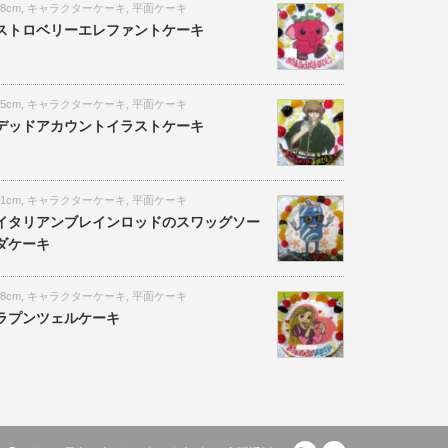
18cm
,
キャラクターケーキ
,
平面ケーキ
ストロベリーエレファントケーキ
15cm
,
キャラクターケーキ
,
平面ケーキ
デッドアカウントイラストケーキ
21cm
,
キャラクターケーキ
,
平面ケーキ
イタリアンブレインロッドのスワッグソー
ダケーキ
18cm
,
キャラクターケーキ
,
平面ケーキ
ラプンツェルケーキ
RSS
Twitter