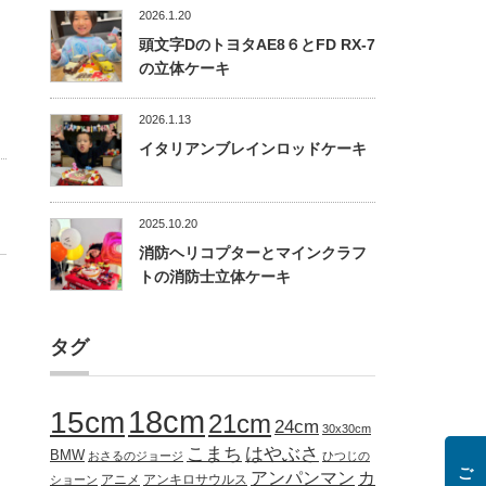
2026.1.20
頭文字DのトヨタAE8６とFD RX-7
の立体ケーキ
2026.1.13
イタリアンブレインロッドケーキ
2025.10.20
消防ヘリコプターとマインクラフ
トの消防士立体ケーキ
タグ
18cm
15cm
21cm
24cm
30x30cm
こまち
はやぶさ
BMW
おさるのジョージ
ひつじの
アンパンマン
カ
アニメ
アンキロサウルス
ショーン