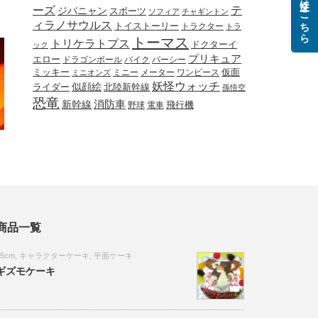
ご注文はこちら
ーズ
テ
ジバニャン
スポーツ
ソフィア
チャギントン
ィラノサウルス
トイストーリー
トラクター
トラ
トーマス
トリケラトプス
ドクターイ
ック
プリキュア
エロー
ドラゴンボール
バイク
パーシー
ミッキー
ミニー
メーター
ワンピース
仮面
ミニオンズ
妖怪ウォッチ
似顔絵
北陸新幹線
ライダー
孫悟空
恐竜
新幹線
消防車
野球
電車
飛行機
商品一覧
15cm
,
キャラクターケーキ
,
平面ケーキ
ギズモケーキ