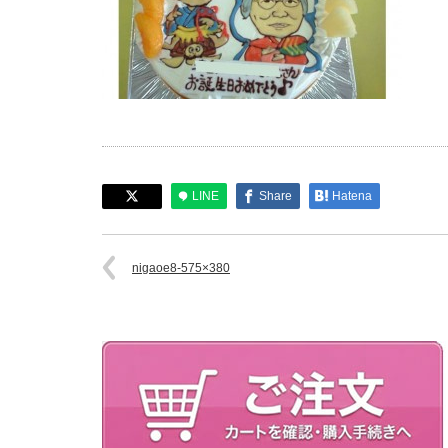
LINE
Share
Hatena
nigaoe8-575×380