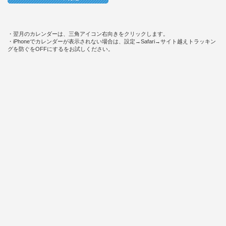
・翌月のカレンダーは、三角アイコン右向きをクリックします。
・iPhoneでカレンダーが表示されない場合は、設定→Safari→サイト越えトラッキン
グを防ぐをOFFにするをお試しください。